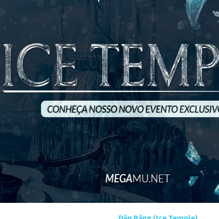
Đền Băng (Ice Temple)