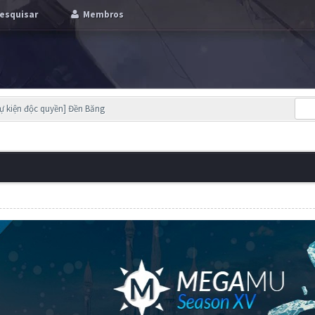
esquisar
Membros
Sự kiện độc quyền] Đền Băng