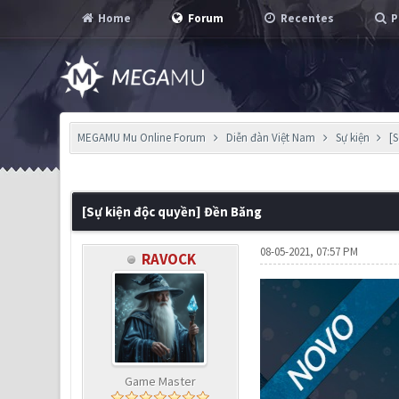
Home
Forum
Recentes
P
MEGAMU Mu Online Forum
Diễn đàn Việt Nam
Sự kiện
[
0 Voto(s) - 0 em Média
1
2
3
4
5
[Sự kiện độc quyền] Đền Băng
08-05-2021, 07:57 PM
RAVOCK
Game Master