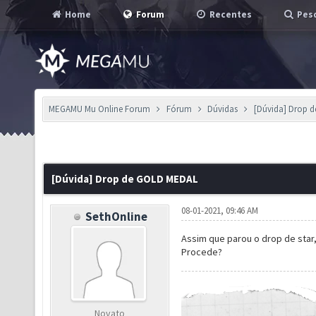
Home
Forum
Recentes
Pesq
MEGAMU Mu Online Forum
Fórum
Dúvidas
[Dúvida] Drop 
[Dúvida] Drop de GOLD MEDAL
08-01-2021, 09:46 AM
SethOnline
Assim que parou o drop de star
Procede?
Novato