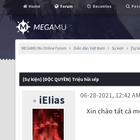
Home
Forum
Recentes
Pesq
MEGAMU Mu Online Forum
Diễn đàn Việt Nam
Sự kiện
[Sự k
[Sự kiện] [ĐỘC QUYỀN] Triệu hồi sếp
06-28-2021, 12:42 A
iEIias
Xin chào tất cả 