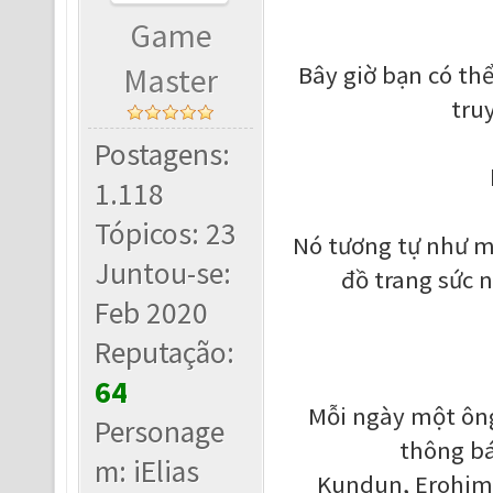
Game
Bây giờ bạn có th
Master
tru
Postagens:
1.118
Tópicos: 23
Nó tương tự như mộ
Juntou-se:
đồ trang sức 
Feb 2020
Reputação:
64
Mỗi ngày một ông
Personage
thông bá
m: iElias
Kundun, Erohim