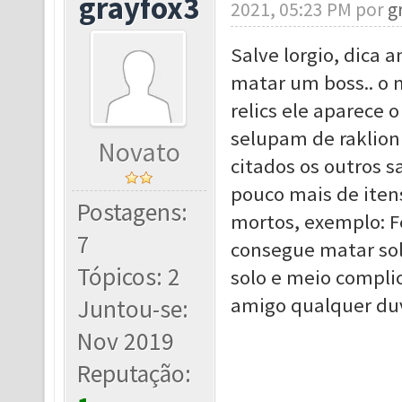
grayfox3
2021, 05:23 PM por
g
Salve lorgio, dica
matar um boss.. o 
relics ele aparece 
selupam de raklion
Novato
citados os outros s
pouco mais de iten
Postagens:
mortos, exemplo: F
7
consegue matar solo
Tópicos: 2
solo e meio complica
amigo qualquer duv
Juntou-se:
Nov 2019
Reputação: