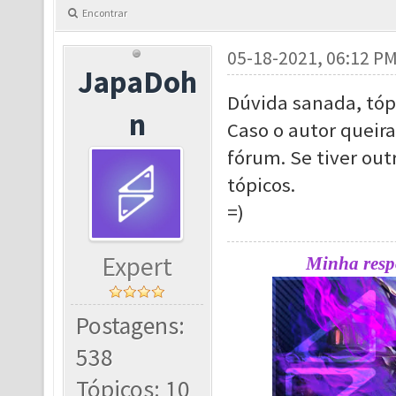
Encontrar
05-18-2021, 06:12 P
JapaDoh
Dúvida sanada, tóp
n
Caso o autor queir
fórum. Se tiver out
tópicos.
=)
Expert
Minha respo
Postagens:
538
Tópicos: 10