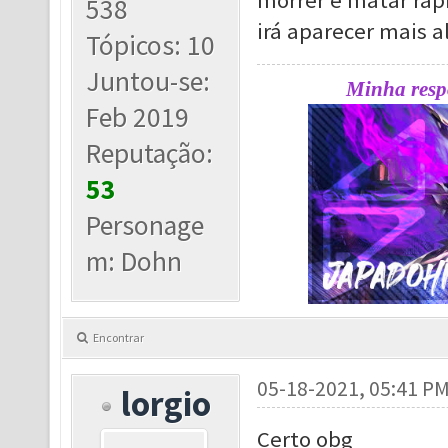
morrer e matar ráp
538
irá aparecer mais 
Tópicos: 10
Juntou-se:
Minha respo
Feb 2019
Reputação:
53
Personage
m: Dohn
Encontrar
05-18-2021, 05:41 P
lorgio
Certo obg