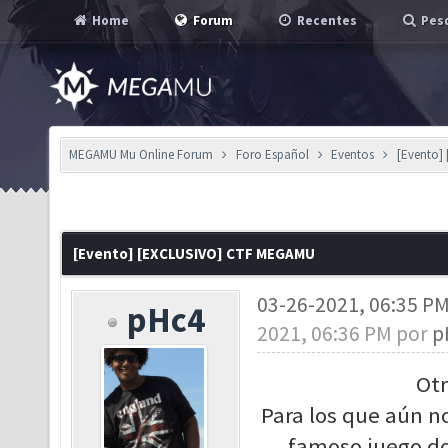
Home
Forum
Recentes
Pesq
MEGAMU Mu Online Forum
Foro Español
Eventos
[Evento]
[Evento] [EXCLUSIVO] CTF MEGAMU
03-26-2021, 06:35 P
pHc4
2021, 06:36 PM por
p
Ot
Para los que aún no
famoso juego do