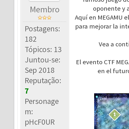
Membro
oponente y a
Aquí en MEGAMU el 
para mejorar la inte
Postagens:
182
Vea a cont
Tópicos: 13
Juntou-se:
El evento CTF MEGA
Sep 2018
en el futu
Reputação:
7
Personage
m:
pHcF0UR