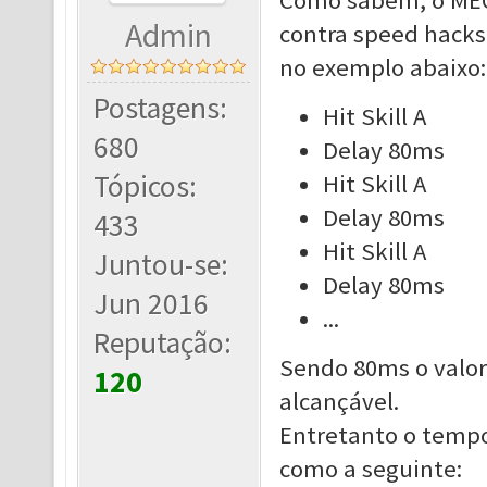
Como sabem, o MEG
Admin
contra speed hacks
no exemplo abaixo:
Postagens:
Hit Skill A
680
Delay 80ms
Tópicos:
Hit Skill A
Delay 80ms
433
Hit Skill A
Juntou-se:
Delay 80ms
Jun 2016
...
Reputação:
Sendo 80ms o valo
120
alcançável.
Entretanto o tempo 
como a seguinte: