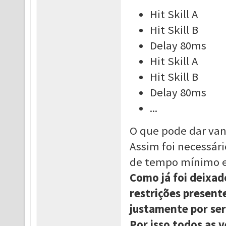
Hit Skill A
Hit Skill B
Delay 80ms
Hit Skill A
Hit Skill B
Delay 80ms
...
O que pode dar va
Assim foi necessá
de tempo mínimo en
Como já foi deixado
restrições presente
justamente por ser
Por isso todos as v