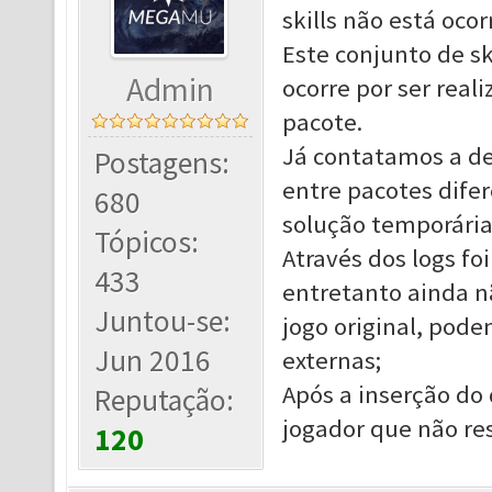
skills não está ocor
Este conjunto de sk
Admin
ocorre por ser real
pacote.
Já contatamos a des
Postagens:
entre pacotes dife
680
solução temporária 
Tópicos:
Através dos logs fo
433
entretanto ainda n
Juntou-se:
jogo original, pod
Jun 2016
externas;
Após a inserção do 
Reputação:
jogador que não res
120