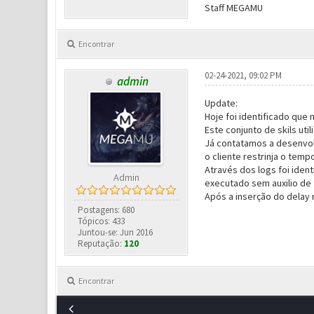
Staff MEGAMU
Encontrar
02-24-2021, 09:02 PM
admin
Update:
Hoje foi identificado que 
Este conjunto de skils uti
Já contatamos a desenvol
o cliente restrinja o temp
Através dos logs foi ident
Admin
executado sem auxilio de
Após a inserção do delay n
Postagens: 680
Tópicos: 433
Juntou-se: Jun 2016
Reputação:
120
Encontrar