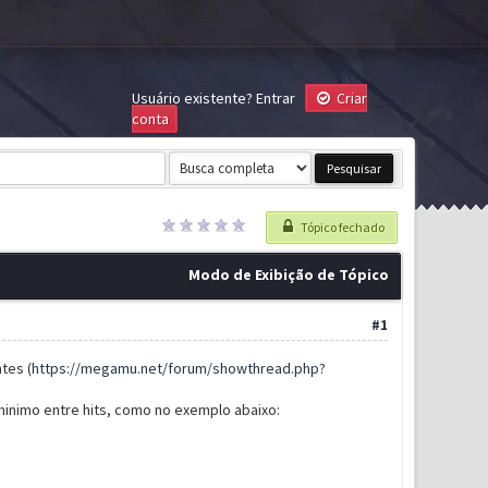
Usuário existente?
Entrar
Criar
conta
Tópico fechado
Modo de Exibição de Tópico
#1
tes (
https://megamu.net/forum/showthread.php?
inimo entre hits, como no exemplo abaixo: