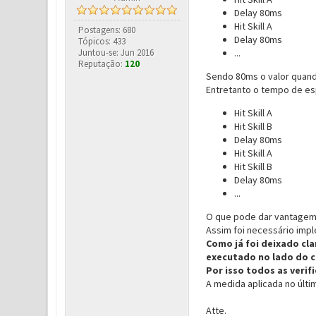
Delay 80ms
Hit Skill A
Postagens: 680
Delay 80ms
Tópicos: 433
Juntou-se: Jun 2016
...
Reputação:
120
Sendo 80ms o valor quand
Entretanto o tempo de esp
Hit Skill A
Hit Skill B
Delay 80ms
Hit Skill A
Hit Skill B
Delay 80ms
...
O que pode dar vantagem
Assim foi necessário imp
Como já foi deixado cla
executado no lado do c
Por isso todos as veri
A medida aplicada no últi
Atte.