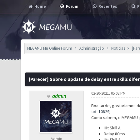
Home
Forum
Recentes
P
MEGAMU Mu Online Forum
Administração
Noticias
[Par
0 Voto(s) - 0 em Média
1
2
3
4
5
[Parecer] Sobre o update de delay entre skills dife
02-20-2021, 05:02 PM
admin
Boa tarde, gostaríamos de
tid=10829
).
Como sabem, o MEGAMU já 
Hit Skill A
Delay 80ms
Admin
Hit Skill A