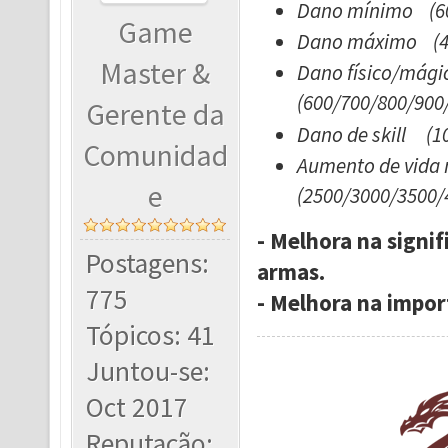
Dano mínimo (60
Game
Dano máximo (40
Master &
Dano físico/mág
(600/700/800/900
Gerente da
Dano de skill (1
Comunidad
Aumento de vid
e
(2500/3000/3500/
- Melhora na signi
Postagens:
armas.
775
- Melhora na impor
Tópicos: 41
Juntou-se:
Oct 2017
Reputação: