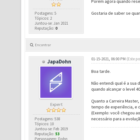
Porém agora quando resete
Gostaria de saber se quan
Postagens: 5
Tópicos: 2
Juntou-se: Jan 2021
Reputação:
0
Encontrar
01-15-2021, 06:00 PM
(Este po
JapaDohn
Boa tarde.
Não entendi qual é a sua 
quando alcançar o level 4
Quanto a Carreira Master,
Expert
tempo de experiência, e de
(Exemplo: você chegou ao 
necessário para a evolução
Postagens: 538
Tópicos: 10
Juntou-se: Feb 2019
Reputação:
53
Personagem: Dohn