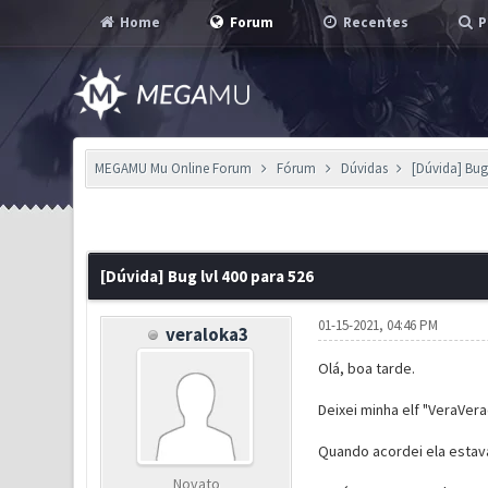
Home
Forum
Recentes
P
MEGAMU Mu Online Forum
Fórum
Dúvidas
[Dúvida] Bug 
0 Voto(s) - 0 em Média
1
2
3
4
5
[Dúvida] Bug lvl 400 para 526
01-15-2021, 04:46 PM
veraloka3
Olá, boa tarde.
Deixei minha elf "VeraVer
Quando acordei ela estava 
Novato