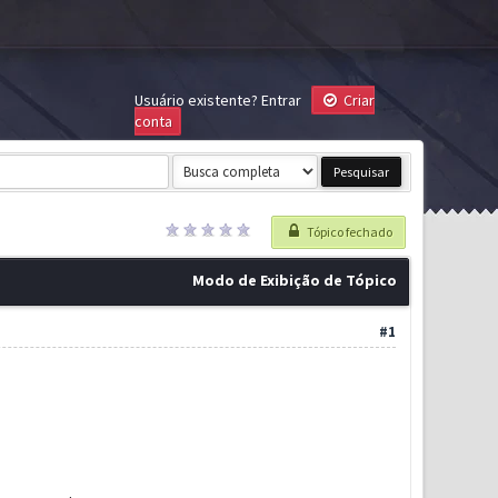
Usuário existente?
Entrar
Criar
conta
Tópico fechado
Modo de Exibição de Tópico
#1