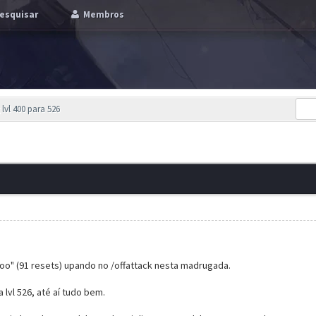
esquisar
Membros
lvl 400 para 526
aoo" (91 resets) upando no /offattack nesta madrugada.
lvl 526, até aí tudo bem.