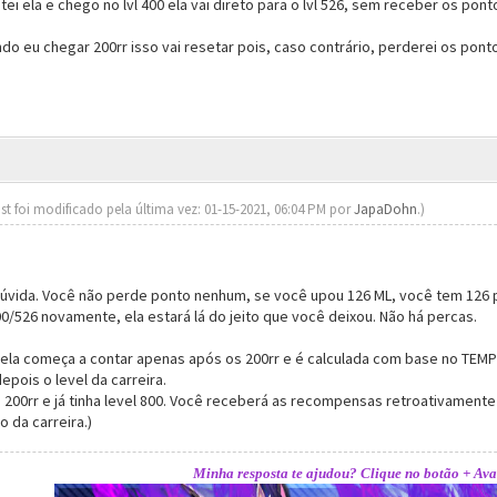
i ela e chego no lvl 400 ela vai direto para o lvl 526, sem receber os pon
do eu chegar 200rr isso vai resetar pois, caso contrário, perderei os pon
st foi modificado pela última vez: 01-15-2021, 06:04 PM por
JapaDohn
.)
dúvida. Você não perde ponto nenhum, se você upou 126 ML, você tem 126 pon
00/526 novamente, ela estará lá do jeito que você deixou. Não há percas.
 ela começa a contar apenas após os 200rr e é calculada com base no TEMPO
pois o level da carreira.
200rr e já tinha level 800. Você receberá as recompensas retroativamente
 da carreira.)
Minha resposta te ajudou? Clique no botão + Ava