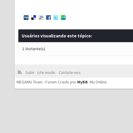
Usuários visualizando este tópico:
1 Visitante(s)
Subir
Lite mode
Contate-nos
MEGAMU Team - Forum Criado por
MyBB
.
Mu Online