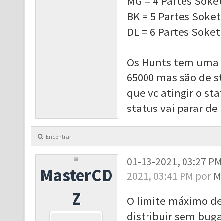
MG = 4 Partes Soket
BK = 5 Partes Soket
DL = 6 Partes Soket
Os Hunts tem uma 
65000 mas são de s
que vc atingir o s
status vai parar de 
Encontrar
01-13-2021, 03:27 P
MasterCD
2021, 03:41 PM por
M
Z
O limite máximo d
distribuir sem buga