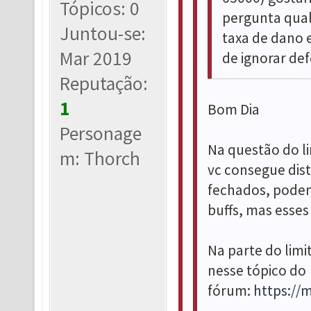
Tópicos: 0
pergunta qual 
Juntou-se:
taxa de dano 
Mar 2019
de ignorar de
Reputação:
1
Bom Dia
Personage
Na questão do li
m: Thorch
vc consegue dist
fechados, poden
buffs, mas esses
Na parte do limi
nesse tópico do
fórum:
https://