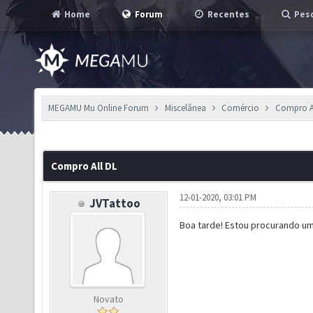
Home
Forum
Recentes
Pesq
MEGAMU Mu Online Forum
Miscelânea
Comércio
Compro A
Compro All DL
12-01-2020, 03:01 PM
JVTattoo
Boa tarde! Estou procurando um
Novato