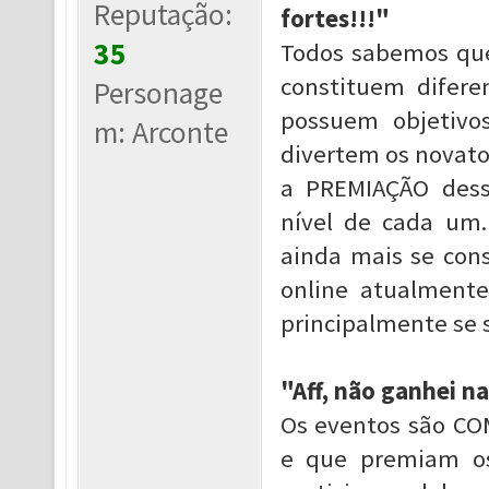
Reputação:
fortes!!!"
35
Todos sabemos que
constituem difer
Personage
possuem objetivo
m: Arconte
divertem os novato
a PREMIAÇÃO des
nível de cada um. 
ainda mais se con
online atualmente
principalmente se s
"Aff, não ganhei n
Os eventos são CO
e que premiam o