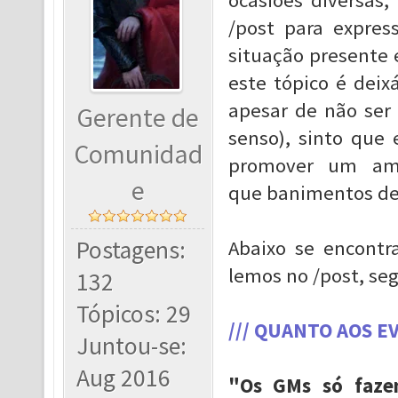
ocasiões diversas,
/post para expres
situação presente 
este tópico é deix
apesar de não ser
Gerente de
senso), sinto que
Comunidad
promover um amb
e
que banimentos de
Postagens:
Abaixo se encontr
lemos no /post, se
132
Tópicos: 29
/// QUANTO AOS E
Juntou-se:
Aug 2016
"Os GMs só fazem