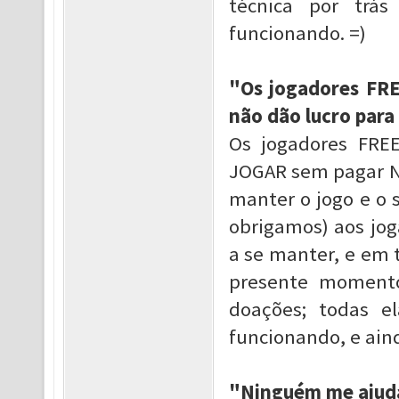
técnica por trás
funcionando. =)
"Os jogadores FR
não dão lucro para
Os jogadores FREE
JOGAR sem pagar NA
manter o jogo e o s
obrigamos) aos jo
a se manter, e em t
presente moment
doações; todas e
funcionando, e aind
"Ninguém me ajuda