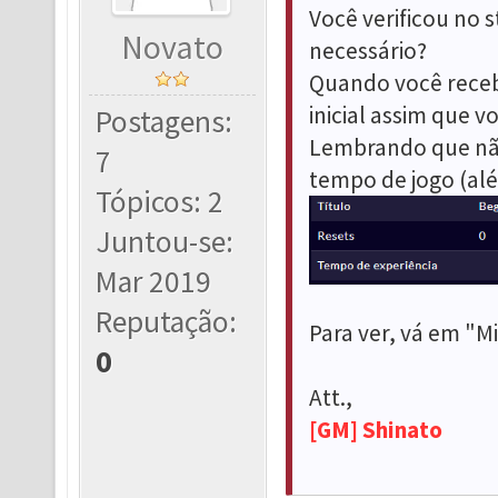
Você verificou no 
Novato
necessário?
Quando você receb
inicial assim que v
Postagens:
Lembrando que não
7
tempo de jogo (além
Tópicos: 2
Juntou-se:
Mar 2019
Reputação:
Para ver, vá em "M
0
Att.,
[GM] Shinato