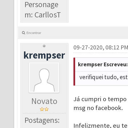
Personage
m: CarllosT
Encontrar
09-27-2020, 08:12 P
krempser
krempser Escreveu:
verifiquei tudo, es
Já cumpri o tempo n
Novato
msg no facebook.
Postagens:
Infelizmente, eu t