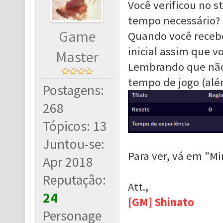
Você verificou no 
tempo necessário?
Game
Quando você recebe
inicial assim que vo
Master
Lembrando que não
tempo de jogo (além
Postagens:
268
Tópicos: 13
Juntou-se:
Para ver, vá em "M
Apr 2018
Reputação:
Att.,
24
[GM] Shinato
Personage