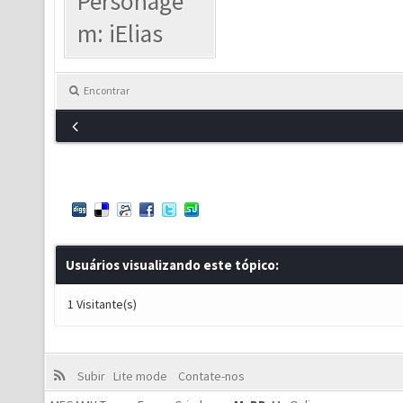
Personage
m: iElias
Encontrar
Usuários visualizando este tópico:
1 Visitante(s)
Subir
Lite mode
Contate-nos