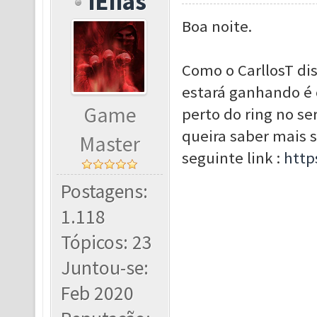
iEIias
Boa noite.
Como o CarllosT di
estará ganhando é o
Game
perto do ring no se
queira saber mais s
Master
seguinte link :
http
Postagens:
1.118
Tópicos: 23
Juntou-se:
Feb 2020