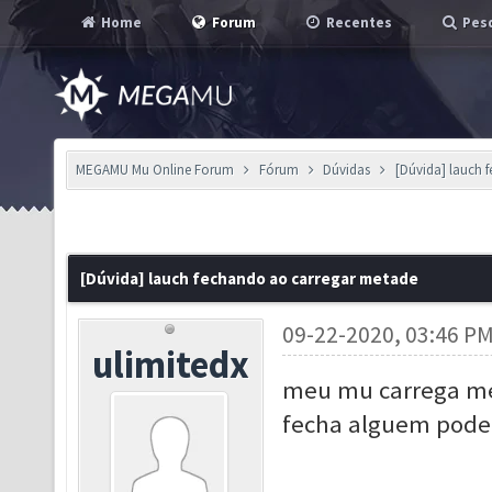
Home
Forum
Recentes
Pesq
MEGAMU Mu Online Forum
Fórum
Dúvidas
[Dúvida] lauch 
[Dúvida] lauch fechando ao carregar metade
09-22-2020, 03:46 P
ulimitedx
meu mu carrega met
fecha alguem pode