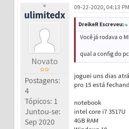
09-22-2020, 04:13 P
ulimitedx
DreikeR Escreveu:
Você já rodava o M
qual a config do pc
Novato
joguei uns dias atr
Postagens:
pro 15 está fechan
4
Tópicos: 1
notebook
Juntou-se:
intel core i7 3517U
4GB RAM
Sep 2020