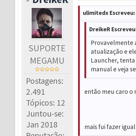
ulimitedx Escreveu:
DreikeR Escreveu
Provavelmente a
SUPORTE
atualização e el
MEGAMU
Launcher, tenta 
manual e veja se
Postagens:
2.491
então meu caro o 
Tópicos: 12
Juntou-se:
Jan 2018
mais fui fazer igual
Reputação: