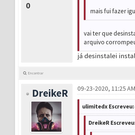
0
mais fui fazer ig
vai ter que desins
arquivo corrompe
já desinstalei insta
Encontrar
09-23-2020, 11:25 A
DreikeR
ulimitedx Escreveu:
DreikeR Escreveu