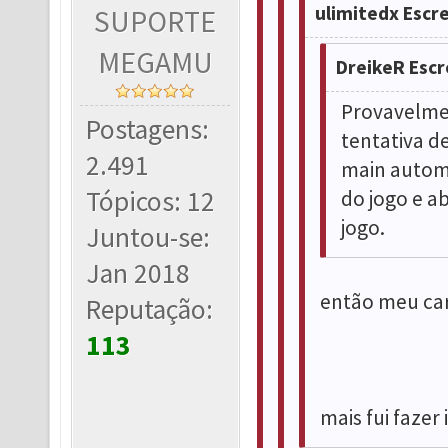
ulimitedx Escr
SUPORTE
MEGAMU
DreikeR Escr
Provavelme
Postagens:
tentativa de
2.491
main automá
Tópicos: 12
do jogo e a
jogo.
Juntou-se:
Jan 2018
então meu car
Reputação:
113
mais fui fazer 