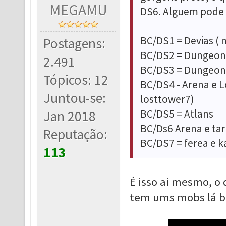
MEGAMU
DS6. Alguem pode c
BC/DS1 = Devias (
Postagens:
BC/DS2 = Dungeon 2
2.491
BC/DS3 = Dungeon 1
Tópicos: 12
BC/DS4 - Arena e L
Juntou-se:
losttower7)
BC/DS5 = Atlans
Jan 2018
BC/Ds6 Arena e tar
Reputação:
BC/DS7 = ferea e k
113
É isso ai mesmo, o
tem ums mobs lá 