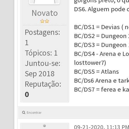
gorgons preto, o qu
DS6. Alguem pode c
Novato
BC/DS1 = Devias ( 
Postagens:
BC/DS2 = Dungeon 2
1
BC/DS3 = Dungeon 1
Tópicos: 1
BC/DS4 - Arena e L
Juntou-se:
losttower7)
BC/DS5 = Atlans
Sep 2018
BC/Ds6 Arena e tark
Reputação:
BC/DS7 = ferea e ka
0
Encontrar
09-21-2020, 11:13 P