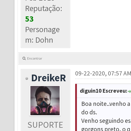
Reputação:
53
Personage
m: Dohn
Encontrar
09-22-2020, 07:57 A
DreikeR
diguin10 Escreveu:
Boa noite..venho a
do ds.
Venho seguindo es
SUPORTE
gorgons preto, o q