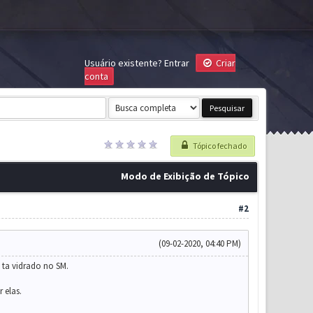
Usuário existente?
Entrar
Criar
conta
Tópico fechado
Modo de Exibição de Tópico
#2
(09-02-2020, 04:40 PM)
 ta vidrado no SM.
 elas.