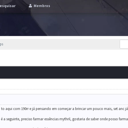
esquisar
Membros
ps
 to aqui com 190rr e já pensando em começar a brincar um pouco mais, set anc já
 a seguinte, preciso farmar essências mythril, gostaria de saber onde posso farmar