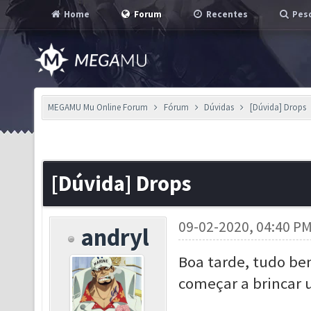
Home
Forum
Recentes
Pesq
MEGAMU Mu Online Forum
Fórum
Dúvidas
[Dúvida] Drops
[Dúvida] Drops
09-02-2020, 04:40 P
andryl
Boa tarde, tudo be
começar a brincar u