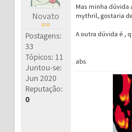
Mas minha dúvida a
Novato
mythril, gostaria d
A outra dúvida é ,
Postagens:
33
Tópicos: 11
abs
Juntou-se:
Jun 2020
Reputação:
0