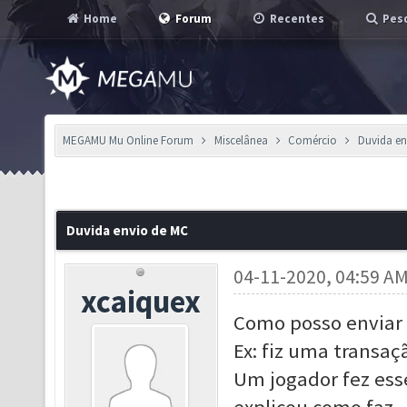
Home
Forum
Recentes
Pesq
MEGAMU Mu Online Forum
Miscelânea
Comércio
Duvida en
Duvida envio de MC
04-11-2020, 04:59 A
xcaiquex
Como posso enviar 
Ex: fiz uma transaç
Um jogador fez es