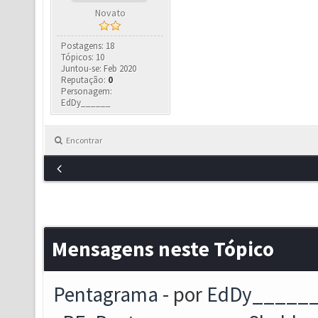
Novato
Postagens: 18
Tópicos: 10
Juntou-se: Feb 2020
Reputação:
0
Personagem:
EdDy______
Encontrar
Mensagens neste Tópico
Pentagrama
- por
EdDy_____