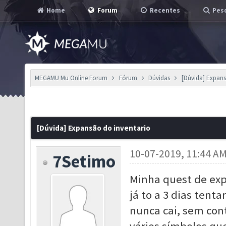
Home
Forum
Recentes
Pesq
MEGAMU Mu Online Forum
Fórum
Dúvidas
[Dúvida] Expans
[Dúvida] Expansão do inventario
10-07-2019, 11:44 A
7Setimo
Minha quest de exp
já to a 3 dias tent
nunca cai, sem cont