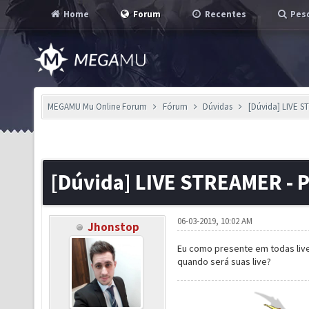
Home
Forum
Recentes
Pesq
MEGAMU Mu Online Forum
Fórum
Dúvidas
[Dúvida] LIVE 
[Dúvida] LIVE STREAMER -
06-03-2019, 10:02 AM
Jhonstop
Eu como presente em todas live
quando será suas live?