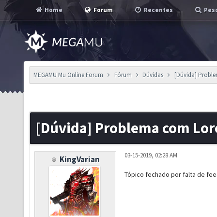
Home
Forum
Recentes
Pesq
MEGAMU Mu Online Forum
Fórum
Dúvidas
[Dúvida] Proble
[Dúvida] Problema com Lore
03-15-2019, 02:28 AM
KingVarian
Tópico fechado por falta de fe