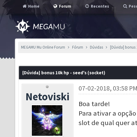
Home
Forum
Recentes
Pesq
MEGAMU Mu Online Forum
Fórum
Dúvidas
[Dúvida] bonus 1
[Dúvida] bonus 10k hp - seed's (socket)
07-02-2018, 03:58 P
Netoviski
Boa tarde!
Para ativar a opção
slot de qual quer a