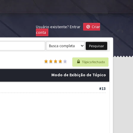
Usuário existente?
Entrar
Criar
conta
Tópico fechado
Modo de Exibição de Tópico
#13