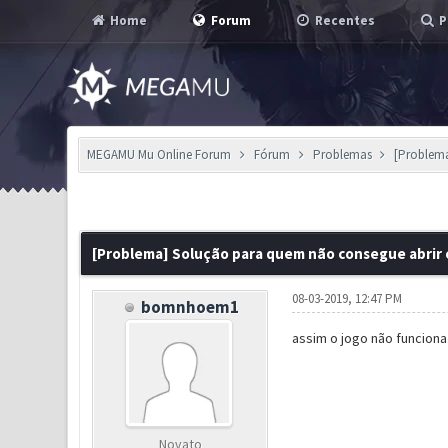
Home
Forum
Recentes
P
MEGAMU Mu Online Forum
Fórum
Problemas
[Problema
5 Voto(s) - 3.6 em Média
1
2
3
4
5
[Problema] Solução para quem não consegue abrir
08-03-2019, 12:47 PM
bomnhoem1
assim o jogo não funciona
Novato