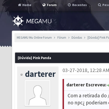
Home
Forum
Recentes
Pesq
MEGAMU Mu Online Forum
Fórum
Dúvidas
[Dúvida] Pink P
[Dúvida] Pink Panda
03-27-2018, 12:28 A
darterer
darterer Escreveu:
Com a retirada do 
no npc¿ poderiam c