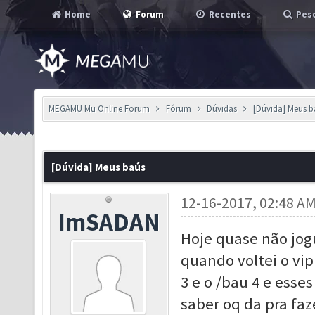
Home
Forum
Recentes
Pesq
MEGAMU Mu Online Forum
Fórum
Dúvidas
[Dúvida] Meus b
[Dúvida] Meus baús
12-16-2017, 02:48 A
ImSADAN
Hoje quase não jogu
quando voltei o vi
3 e o /bau 4 e esse
saber oq da pra faz