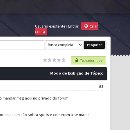
Usuário existente?
Entrar
Criar
conta
Tópico fechado
Modo de Exibição de Tópico
#2
só mandar msg aqui no privado do forum.
contas assim não sobra spots e começam a se matar.