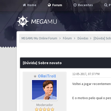
Home
Forum
Recentes
P
MEGAMU Mu Online Forum
Fórum
Dúvidas
[Dúvida] So
0 Voto(s) - 0 em Média
1
2
3
4
5
[Dúvida] Sobre novato
12-05-2017, 07:37 PM
OReiTroll
Voltei a jogar recentemen
E o motivo pelo qual o pe
Moderador