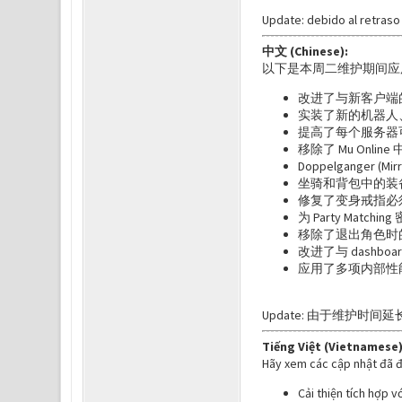
Update: debido al retraso
中文 (Chinese):
以下是本周二维护期间应
改进了与新客户端
实装了新的机器人
提高了每个服务器
移除了 Mu Onli
Doppelganger 
坐骑和背包中的装
修复了变身戒指必
为 Party Matchi
移除了退出角色时
改进了与 dash
应用了多项内部性能
Update: 由于维护时间延
Tiếng Việt (Vietnamese)
Hãy xem các cập nhật đã đ
Cải thiện tích hợp v