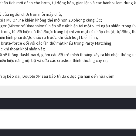
 phân tích mới dành cho bots, tự động hóa, gian lận và các hành vi lạm dụng k
ý của người chơi trên mỗi máy chủ;
của Mu Online khiến không thể mở hơn 20 phòng cùng lúc;
r (Mirror of Dimensions) hiện sẽ xuất hiện tại một vị trí ngẫu nhiên trong E
ị trong túi đồ hiện có thể được trang bị chỉ với một cú nhấp chuột, tự động 
iến hình phải được tháo ra trước khi kích hoạt biến hình;
rute-force đối với các lần thử mật khẩu trong Party Matching;
 khi thoát khỏi nhân vật;
ới hệ thống dashboard, giảm các độ trễ thỉnh thoảng xảy ra khi nhận thông tin
hiện hiệu năng nội bộ và sửa các crashes thỉnh thoảng xảy ra;
rì bị kéo dài, Double XP sau bảo trì đã được gia hạn đến nửa đêm.