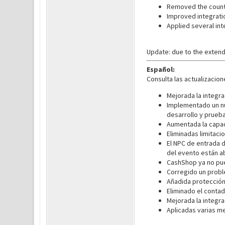
Removed the countd
Improved integratio
Applied several in
Update: due to the exten
Español:
Consulta las actualizacio
Mejorada la integra
Implementado un nu
desarrollo y prueb
Aumentada la capac
Eliminadas limitaci
El NPC de entrada 
del evento están ab
CashShop ya no pue
Corregido un probl
Añadida protección
Eliminado el contad
Mejorada la integr
Aplicadas varias m