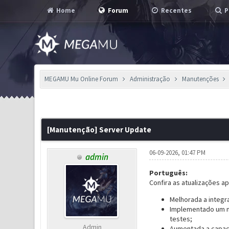
Home
Forum
Recentes
P
MEGAMU Mu Online Forum
Administração
Manutenções
0 Voto(s) - 0 em Média
1
2
3
4
5
[Manutenção] Server Update
06-09-2026, 01:47 PM
admin
Português:
Confira as atualizações a
Melhorada a integr
Implementado um no
testes;
Admin
Aumentada a capaci