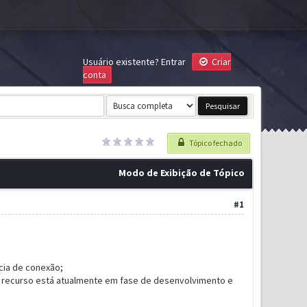
Usuário existente?
Entrar
Criar
conta
Tópico fechado
Modo de Exibição de Tópico
#1
cia de conexão;
 recurso está atualmente em fase de desenvolvimento e