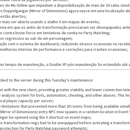
es do Mu Online que impediam a disponibilização de mais de 20 salas simul
o Doppelganger (Mirror of Dimensions) agora nasce em uma localização a
 estão abertos;
 mais ser aberto usando o atalho X em mapas de evento;
ema em que os anéis de transformação precisavam ser desequipados ante
o contra brute-force em tentativas de senha no Party Matching;
or regressivo ao sair de um personagem;
ação com o sistema de dashboard, reduzindo atrasos ocasionais no receb
 melhorias internas de performance e correções para crashes ocasionais;
 no tempo de manutenção, o Double XP pós-manutenção foi estendido até a
lied to the server during this Tuesday's maintenance:
n with the new client, providing greater stability and lower connection lat
analysis system for bots, automation, cheating, and other abuses. This fe
cal player capacity per server;
limitations that prevented more than 20 rooms from being available simul
Mirror of Dimensions) entry NPC now spawns in a random location in Event
nger be opened using the X shortcut on event maps;
e transformation rings had to be unequipped before activating a transform
protection for Party Matching password attempts;