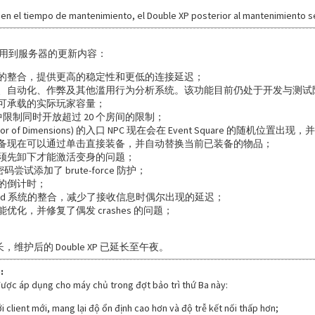
 en el tiempo de mantenimiento, el Double XP posterior al mantenimiento s
用到服务器的更新内容：
的整合，提供更高的稳定性和更低的连接延迟；
、自动化、作弊及其他滥用行为分析系统。该功能目前仍处于开发与测试
可承载的实际玩家容量；
ne 中限制同时开放超过 20 个房间的限制；
(Mirror of Dimensions) 的入口 NPC 现在会在 Event Square 的
备现在可以通过单击直接装备，并自动替换当前已装备的物品；
须先卸下才能激活变身的问题；
ng 密码尝试添加了 brute-force 防护；
的倒计时；
board 系统的整合，减少了接收信息时偶尔出现的延迟；
优化，并修复了偶发 crashes 的问题；
长，维护后的 Double XP 已延长至午夜。
:
ược áp dụng cho máy chủ trong đợt bảo trì thứ Ba này:
ới client mới, mang lại độ ổn định cao hơn và độ trễ kết nối thấp hơn;