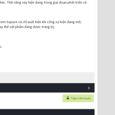
hác. Tính năng này hiện đang trong giai đoạn phát triển và
vent Square và chỉ xuất hiện khi cổng sự kiện đang mở;
thay thế vật phẩm đang được trang bị;
;
Tópico fechado