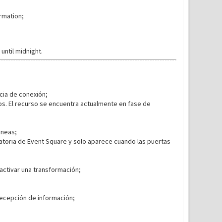
rmation;
ntil midnight.
cia de conexión;
s. El recurso se encuentra actualmente en fase de
áneas;
atoria de Event Square y solo aparece cuando las puertas
activar una transformación;
recepción de información;