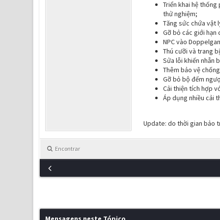
Triển khai hệ thống
thử nghiệm;
Tăng sức chứa vật l
Gỡ bỏ các giới hạn 
NPC vào Doppelgange
Thú cưỡi và trang b
Sửa lỗi khiến nhẫn b
Thêm bảo vệ chống b
Gỡ bỏ bộ đếm ngược
Cải thiện tích hợp v
Áp dụng nhiều cải t
Update: do thời gian bảo t
Encontrar
Mensagens neste Tópico