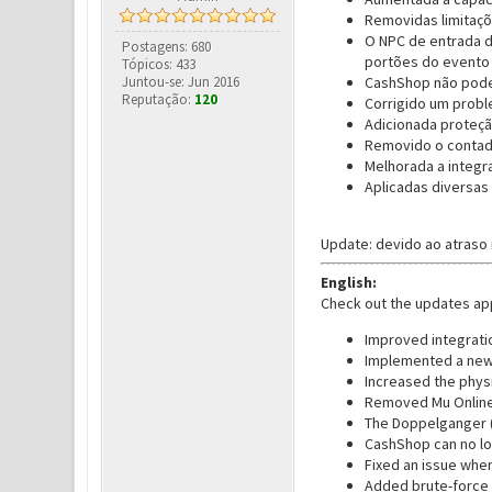
Removidas limitaçõ
O NPC de entrada d
Postagens: 680
portões do evento
Tópicos: 433
Juntou-se: Jun 2016
CashShop não pode
Reputação:
120
Corrigido um probl
Adicionada proteçã
Removido o contad
Melhorada a integr
Aplicadas diversas
Update: devido ao atraso
English:
Check out the updates app
Improved integratio
Implemented a new 
Increased the physi
Removed Mu Online 
The Doppelganger (
CashShop can no lo
Fixed an issue wher
Added brute-force 