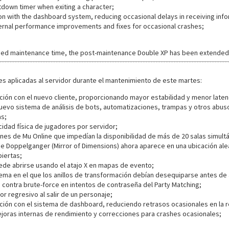
own timer when exiting a character;
n with the dashboard system, reducing occasional delays in receiving info
ternal performance improvements and fixes for occasional crashes;
ded maintenance time, the post-maintenance Double XP has been extended u
nes aplicadas al servidor durante el mantenimiento de este martes:
ción con el nuevo cliente, proporcionando mayor estabilidad y menor laten
evo sistema de análisis de bots, automatizaciones, trampas y otros abuso
as;
idad física de jugadores por servidor;
ones de Mu Online que impedían la disponibilidad de más de 20 salas simult
de Doppelganger (Mirror of Dimensions) ahora aparece en una ubicación ale
iertas;
de abrirse usando el atajo X en mapas de evento;
ema en el que los anillos de transformación debían desequiparse antes de 
 contra brute-force en intentos de contraseña del Party Matching;
or regresivo al salir de un personaje;
ación con el sistema de dashboard, reduciendo retrasos ocasionales en la 
ejoras internas de rendimiento y correcciones para crashes ocasionales;