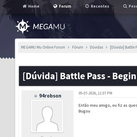
Home
Forum
Recentes
Pesq
MEGAMU Mu Online Forum
Fórum
Dúvidas
[Dúvida] Battle 
[Dúvida] Battle Pass - Begi
05-07-2026, 11:07 PM
94robson
Então meu amigo, eu fiz as que
Bugou