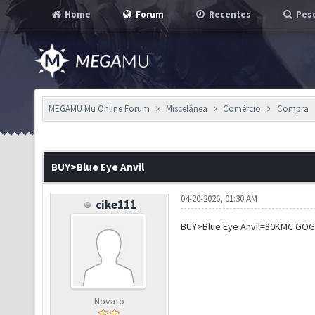
Home
Forum
Recentes
Pesq
MEGAMU Mu Online Forum
Miscelânea
Comércio
Compra
BUY>Blue Eye Anvil
04-20-2026, 01:30 AM
cike111
BUY>Blue Eye Anvil=80KMC G
Novato