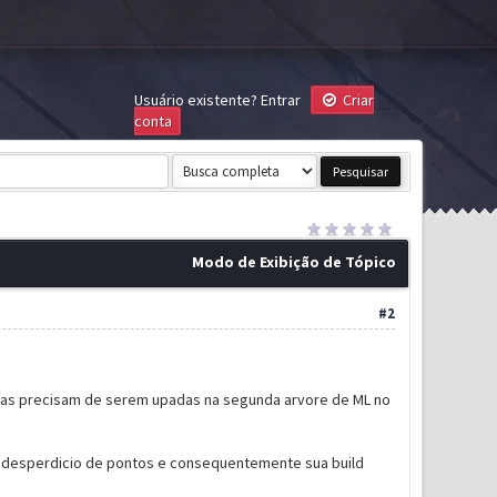
Usuário existente?
Entrar
Criar
conta
Modo de Exibição de Tópico
#2
 elas precisam de serem upadas na segunda arvore de ML no
ia desperdicio de pontos e consequentemente sua build