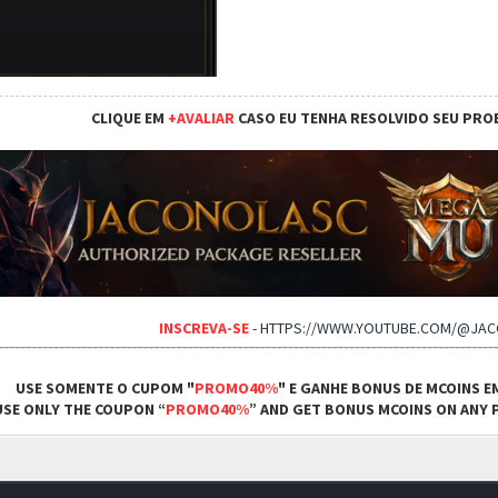
CLIQUE EM
+AVALIAR
CASO EU TENHA RESOLVIDO SEU PRO
INSCREVA-SE
-
HTTPS://WWW.YOUTUBE.COM/@JA
USE SOMENTE O CUPOM "
PROMO40%
" E GANHE BONUS DE MCOINS E
USE ONLY THE COUPON “
PROMO40%
” AND GET BONUS MCOINS ON ANY P