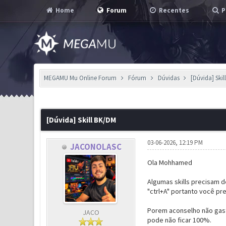
Home
Forum
Recentes
P
MEGAMU Mu Online Forum
Fórum
Dúvidas
[Dúvida] Ski
0 Voto(s) - 0 em Média
1
2
3
4
5
[Dúvida] Skill BK/DM
03-06-2026, 12:19 PM
JACONOLASC
Ola Mohhamed
Algumas skills precisam d
"ctrl+A" portanto você pre
Porem aconselho não gast
JACO
pode não ficar 100%.