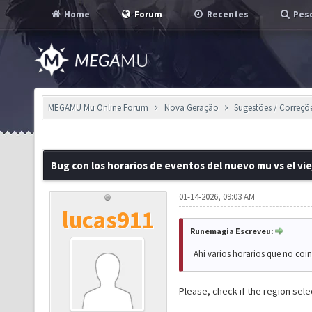
Home
Forum
Recentes
Pesq
MEGAMU Mu Online Forum
Nova Geração
Sugestões / Correçõ
Bug con los horarios de eventos del nuevo mu vs el vie
01-14-2026, 09:03 AM
lucas911
Runemagia Escreveu:
Ahi varios horarios que no coi
Please, check if the region sele