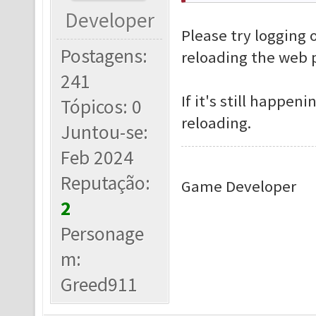
Developer
Please try logging 
Postagens:
reloading the web 
241
If it's still happen
Tópicos: 0
reloading.
Juntou-se:
Feb 2024
Reputação:
Game Developer
2
Personage
m:
Greed911