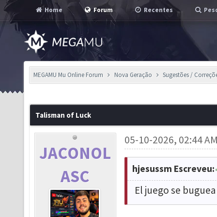
Home
Forum
Recentes
Pesq
MEGAMU Mu Online Forum
Nova Geração
Sugestões / Correçõ
Talisman of Luck
05-10-2026, 02:44 A
JACONOL
hjesussm Escreveu:
ASC
El juego se buguea