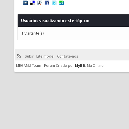
Usuários visualizando este tópico:
1 Visitante(s)
Subir
Lite mode
Contate-nos
MEGAMU Team - Forum Criado por
MyBB
.
Mu Online