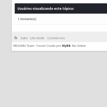
Usuários visualizando este tópico:
1 Visitante(s)
Subir
Lite mode
Contate-nos
MEGAMU Team - Forum Criado por
MyBB
.
Mu Online