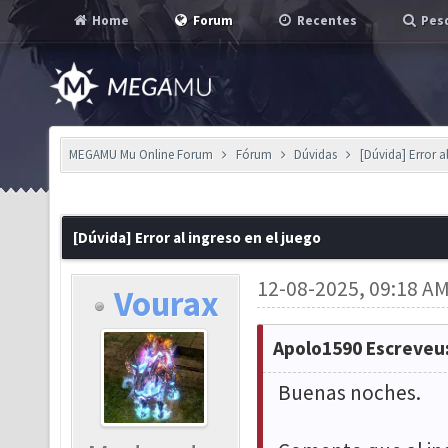
Home
Forum
Recentes
Pesq
MEGAMU Mu Online Forum
Fórum
Dúvidas
[Dúvida] Error a
[Dúvida] Error al ingreso en el juego
12-08-2025, 09:18 A
Vourax
Apolo1590 Escreveu
Buenas noches.