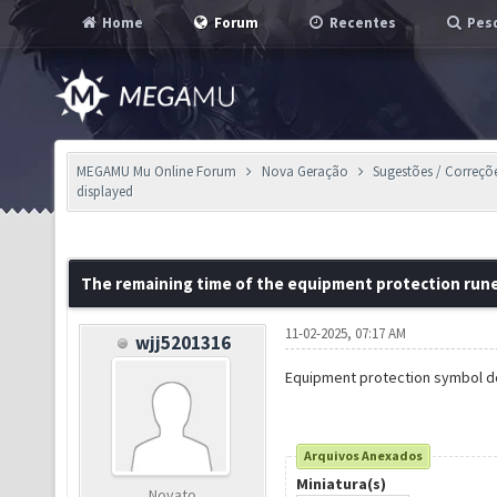
Home
Forum
Recentes
Pesq
MEGAMU Mu Online Forum
Nova Geração
Sugestões / Correçõ
displayed
The remaining time of the equipment protection rune 
11-02-2025, 07:17 AM
wjj5201316
Equipment protection symbol do
Arquivos Anexados
Miniatura(s)
Novato