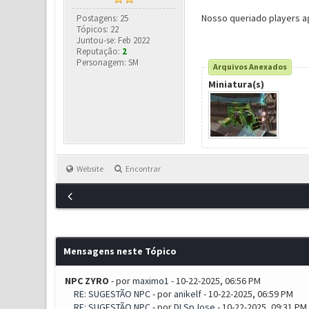
Nosso queriado players 
Postagens: 25
Tópicos: 22
Juntou-se: Feb 2022
Reputação:
2
Personagem: SM
Arquivos Anexados
Miniatura(s)
Website
Encontrar
Mensagens neste Tópico
NPC ZYRO
- por
maximo1
- 10-22-2025, 06:56 PM
RE: SUGESTÃO NPC
- por
anikelf
- 10-22-2025, 06:59 PM
RE: SUGESTÃO NPC
- por
DLSpJose
- 10-22-2025, 09:31 PM