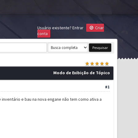
Usuário existente?
Entrar
Criar
conta
Modo de Exibição de Tópico
#1
e inventário e bau na nova engane não tem como ativa a