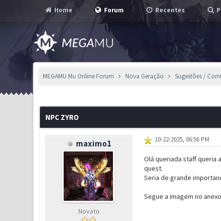
Home
Forum
Recentes
P
MEGAMU Mu Online Forum
Nova Geração
Sugestões / Corr
1 Voto(s) - 5 em Média
1
2
3
4
5
NPC ZYRO
10-22-2025, 06:56 PM
maximo1
Olá queriada staff queria
quest.
Seria de grande importanc
Segue a imagem no anexo 
Novato