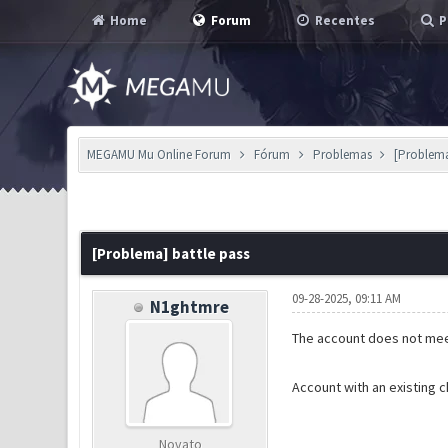
Home
Forum
Recentes
P
MEGAMU Mu Online Forum
Fórum
Problemas
[Problema
0 Voto(s) - 0 em Média
1
2
3
4
5
[Problema] battle pass
09-28-2025, 09:11 AM
N1ghtmre
The account does not mee
Account with an existing c
Novato