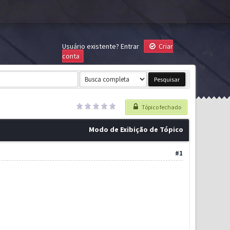
Usuário existente?
Entrar
Criar
conta
Tópico fechado
Modo de Exibição de Tópico
#1