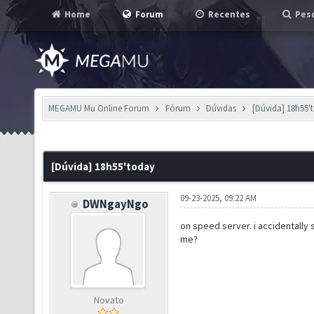
Home
Forum
Recentes
Pesq
MEGAMU Mu Online Forum
Fórum
Dúvidas
[Dúvida] 18h55'
[Dúvida] 18h55'today
09-23-2025, 09:22 AM
DWNgayNgo
on speed server. i accidentally 
me?
Novato