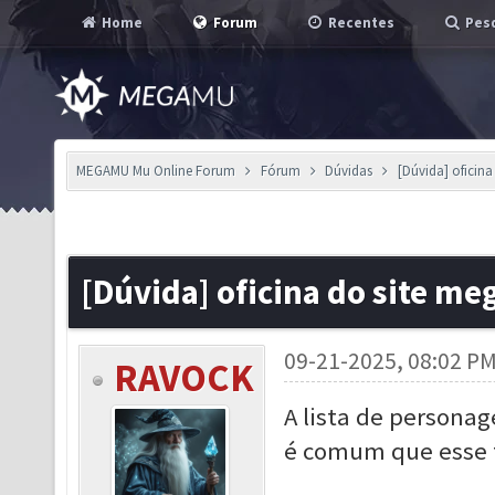
Home
Forum
Recentes
Pesq
MEGAMU Mu Online Forum
Fórum
Dúvidas
[Dúvida] oficin
[Dúvida] oficina do site m
09-21-2025, 08:02 P
RAVOCK
A lista de personag
é comum que esse t