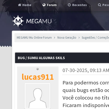
Home
Forum
Recentes
Pesq
MEGAMU Mu Online Forum
Nova Geração
Sugestões / Correçõ
BUG / SUMIU ALGUMAS SKILS
07-30-2025, 09:13 A
lucas911
Para podermos corr
quais bugs estão o
Você colocou no tít
Ficaram indisponív