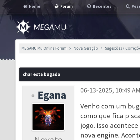
Home
Forum
Recentes
Pesq
MEGAMU Mu Online Forum
Nova Geração
Sugestões / Correçõ
char esta bugado
06-13-2025, 10:49 A
Egana
Venho com um bug n
como que fica pisca
jogo. Isso acontec
nova engine. Acont
Novato