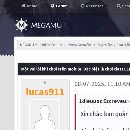
Home
Forum
Recentes
Pesq
MEGAMU Mu Online Forum
Nova Geração
Sugestões / Correçõ
Một vài lỗi khi chơi trên mobile. Đặc biệt là chơi class EL
08-07-2025, 11:10 A
lucas911
1dieuuoc Escreveu:
Xin chào ban quản t