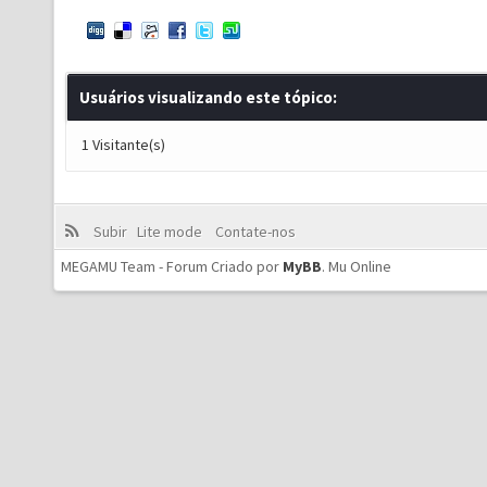
Usuários visualizando este tópico:
1 Visitante(s)
Subir
Lite mode
Contate-nos
MEGAMU Team - Forum Criado por
MyBB
.
Mu Online