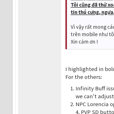
Tôi cũng đã thử xoá
tin thú cưng, ngựa,
Vì vậy rất mong cá
trên mobile như tô
Xin cảm ơn !
I highlighted in bo
For the others:
Infinity Buff is
we can't adjust
NPC Lorencia op
4. PVP SD butt