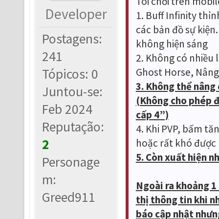
Tôi chơi trên mobil
Developer
1. Buff Infinity th
các bản đồ sự kiện.
Postagens:
không hiện sáng
241
2. Không có nhiều l
Tópicos: 0
Ghost Horse, Nâng
3. Không thể nâng 
Juntou-se:
(Không cho phép đ
Feb 2024
cấp 4”)
Reputação:
4. Khi PVP, bấm tă
2
hoặc rất khó được
5. Còn xuất hiện n
Personage
m:
Ngoài ra khoảng 1 
Greed911
thị thông tin khi 
báo cập nhật nhưng