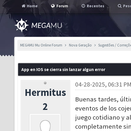
Home
Forum
Recentes
Pesq
MEGAMU Mu Online Forum
Nova Geração
Sugestões / Correçõ
App en IOS se cierra sin lanzar algun error
04-28-2025, 06:31 P
Hermitus
Buenas tardes, últ
2
eventos de los coj
juego cotidiano y al
completamente sin 