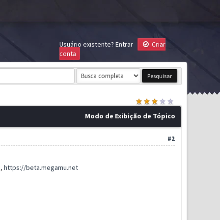
Usuário existente?
Entrar
Criar
conta
Modo de Exibição de Tópico
#2
a,
https://beta.megamu.net