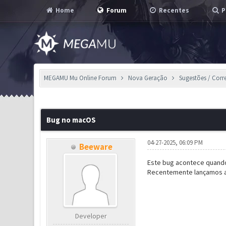
Home
Forum
Recentes
P
MEGAMU Mu Online Forum
Nova Geração
Sugestões / Corr
1 Voto(s) - 3 em Média
1
2
3
4
5
Bug no macOS
04-27-2025, 06:09 PM
Beeware
Este bug acontece quando
Recentemente lançamos a 
Developer