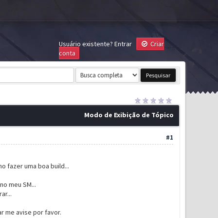
Usuário existente?
Entrar
Criar
conta
Modo de Exibição de Tópico
#1
o fazer uma boa build...
no meu SM...
r...
 me avise por favor.