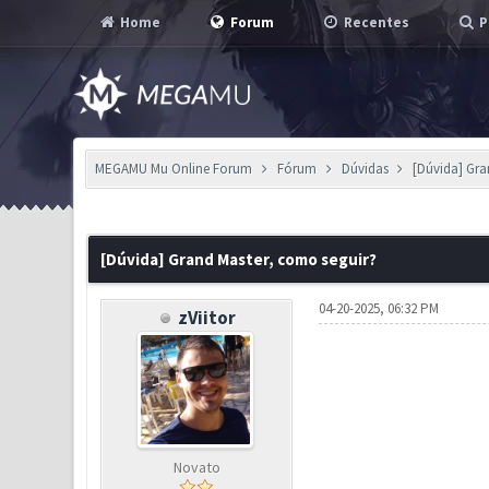
Home
Forum
Recentes
P
MEGAMU Mu Online Forum
Fórum
Dúvidas
[Dúvida] Gra
0 Voto(s) - 0 em Média
1
2
3
4
5
[Dúvida] Grand Master, como seguir?
04-20-2025, 06:32 PM
zViitor
Novato