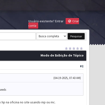
Usuário existente?
Entrar
Criar
conta
Modo de Exibição de Tópico
#2
(04-19-2025, 07:43 AM)
seeds
k hp na oficina no site usando mp ou mc.