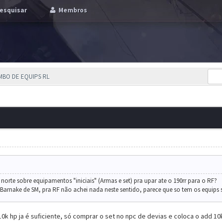
esquisar
Membros
MBO DE EQUIPS RL
rte sobre equipamentos "iniciais" (Armas e set) pra upar ate o 190rr para o RF?
arnake de SM, pra RF não achei nada neste sentido, parece que so tem os equips 
0k hp ja é suficiente, só comprar o set no npc de devias e coloca o add 10