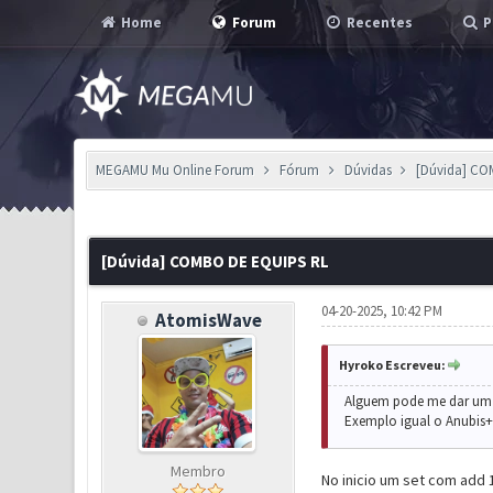
Home
Forum
Recentes
P
MEGAMU Mu Online Forum
Fórum
Dúvidas
[Dúvida] CO
0 Voto(s) - 0 em Média
1
2
3
4
5
[Dúvida] COMBO DE EQUIPS RL
04-20-2025, 10:42 PM
AtomisWave
Hyroko Escreveu:
Alguem pode me dar um no
Exemplo igual o Anubis+B
Membro
No inicio um set com add 1