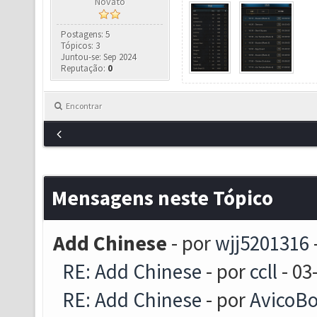
Novato
Postagens: 5
Tópicos: 3
Juntou-se: Sep 2024
Reputação:
0
Encontrar
Mensagens neste Tópico
Add Chinese
- por
wjj5201316
RE: Add Chinese
- por
ccll
- 03
RE: Add Chinese
- por
AvicoB