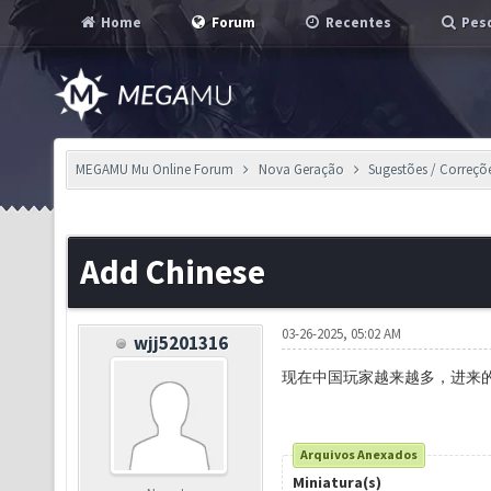
Home
Forum
Recentes
Pesq
MEGAMU Mu Online Forum
Nova Geração
Sugestões / Correçõ
Add Chinese
03-26-2025, 05:02 AM
wjj5201316
现在中国玩家越来越多，进来的
Arquivos Anexados
Miniatura(s)