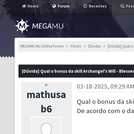
Home
Forum
Recentes
Pesq
MEGAMU Mu Online Forum
Fórum
Dúvidas
[Dúvida] Qual o 
[Dúvida] Qual o bonus da skill Archangel's Will - Blesse
03-18-2025, 09:29 A
mathusa
Qual o bonus da skil
b6
De acordo com o da
l, and can be c